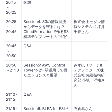
20:15
休憩
～
20:25
20:25
Session4: S3の情報漏洩
株式会社 セゾン情
～
からデータを守るには？
報システムズ 坪井
20:45
CloudFormationで作るS3
千春さん
標準テンプレートのご紹介
20:45
Q&A
～
20:50
20:50
Session5: AWS Control
みずほリサーチ&
～21:10
Towerを2年弱運用して得
テクノロジーズ株
たエッセンスと展望
式会社 先端技術研
究部 小坂 洋祐さ
ん
21:10～
Q&A
21:15
21:15～
Session6: BLEA for FSI の
石倉幸さん