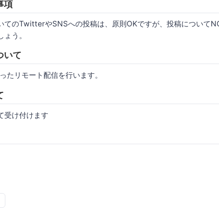
事項
てのTwitterやSNSへの投稿は、原則OKですが、投稿について
しょう。
ついて
を使ったリモート配信を行います。
て
にて受け付けます