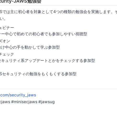
curity-JAWS勉強会
ity-JAWSでは主に初心者を対象として4つの種類の勉強会を実施します
い。
ェビナー
ナー中心で初めての初心者でも参加しやすい視聴型
ズオン
向け中心の手を動かして学ぶ参加型
チェック
セキュリティ系アップデートとかをチェックする参加型
WSセキュリティの勉強をもくもくする参加型
r.com/security_jaws
s #minisecjaws #jawsug