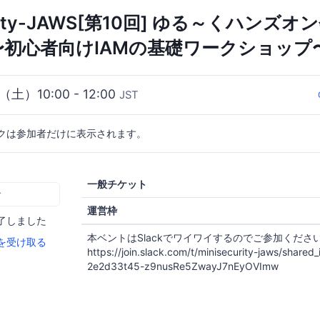
curity-JAWS[第10回] ゆる～くハンズオン
 〜初心者向けIAMの基礎ワークショップ
（土）10:00 - 12:00
JST
クは参加者だけに表示されます。
一般チケット
む
運営枠
了しました
本ベントはSlackでワイワイするのでご参加くださ
を受け取る
https://join.slack.com/t/minisecurity-jaws/shared_i
2e2d33t45-z9nusRe5ZwayJ7nEyOVImw