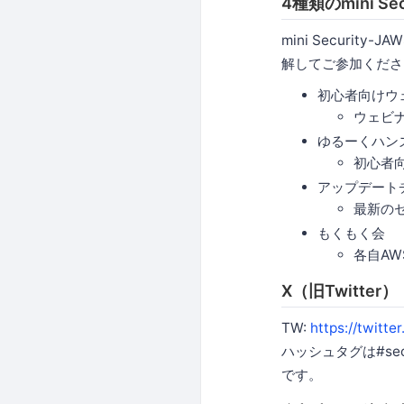
4種類のmini Se
mini Secur
解してご参加くださ
初心者向けウ
ウェビ
ゆるーくハン
初心者
アップデート
最新の
もくもく会
各自A
X（旧Twitter）
TW:
https://twitte
ハッシュタグは#secjaw
です。