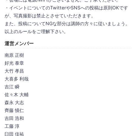
・イベントについてのTwitterやSNSへの投稿は原則OKです
が、写真撮影は禁止とさせていただきます。
また、投稿についてNGな部分は講師の方々に従いましょう。
以上のルールをご理解下さい。
運営メンバー
南原 正樹
好光 泰章
大竹 孝昌
大喜多 利哉
吉江 瞬
佐々木 大輔
森永 大志
齊藤 愼仁
吉田 浩和
工藤 淳
臼田 佳祐